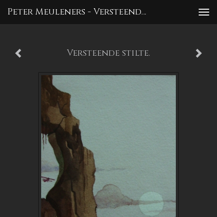
Peter Meuleners - Versteende Stilte.
To
nav
Versteende stilte.