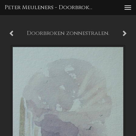
Peter Meuleners - Doorbroken Zonnestralen.
To
nav
Doorbroken zonnestralen.