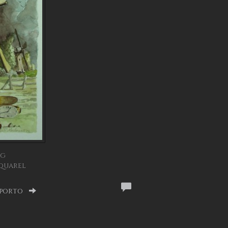
ag
Aquarel
 porto