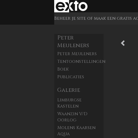
Beheer je site
of
maak een gratis 
Peter
Meuleners
Peter Meuleners
Tentoonstellingen
Boek
Publicaties
Galerie
Limburgse
Kastelen
Waanzin V/d
Oorlog
Molens Kaarsen
Aqua